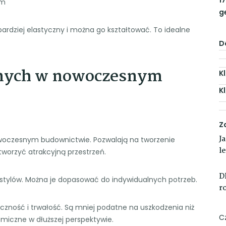
ym
g
 bardziej elastyczny i można go kształtować. To idealne
D
anych w nowoczesnym
K
K
Z
J
owoczesnym budownictwie. Pozwalają na tworzenie
l
tworzyć atrakcyjną przestrzeń.
D
i stylów. Można je dopasować do indywidualnych potrzeb.
r
yczność i trwałość. Są mniej podatne na uszkodzenia niż
C
nomiczne w dłuższej perspektywie.