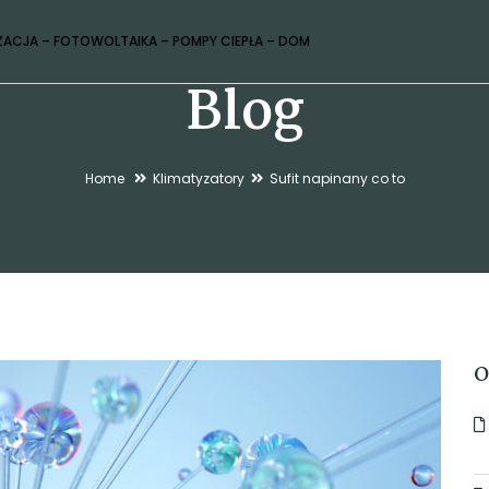
ZACJA – FOTOWOLTAIKA – POMPY CIEPŁA – DOM
Blog
Home
Klimatyzatory
Sufit napinany co to
O