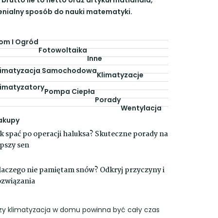
enialny sposób do nauki matematyki.
om I Ogród
Fotowoltaika
Inne
limatyzacja Samochodowa
Klimatyzacje
limatyzatory
Pompa Ciepła
Porady
Wentylacja
akupy
ak spać po operacji haluksa? Skuteczne porady na
epszy sen
laczego nie pamiętam snów? Odkryj przyczyny i
ozwiązania
zy klimatyzacja w domu powinna być cały czas