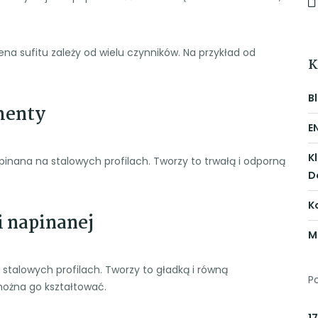
na sufitu zależy od wielu czynników. Na przykład od
K
B
menty
E
K
 napinana na stalowych profilach. Tworzy to trwałą i odporną
D
K
i napinanej
M
 stalowych profilach. Tworzy to gładką i równą
P
 można go kształtować.
17