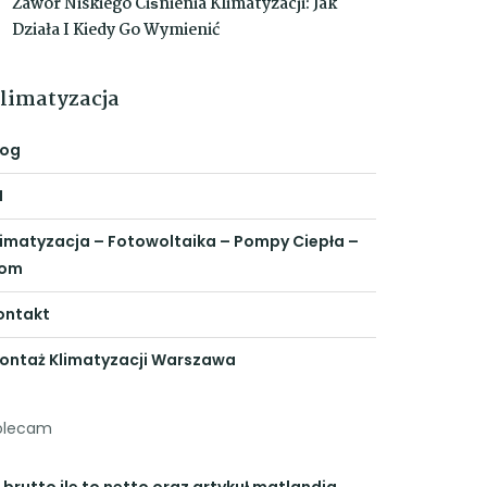
Zawór Niskiego Ciśnienia Klimatyzacji: Jak
Działa I Kiedy Go Wymienić
limatyzacja
log
N
limatyzacja – Fotowoltaika – Pompy Ciepła –
om
ontakt
ontaż Klimatyzacji Warszawa
olecam
 brutto ile to netto
oraz artykuł
matlandia
,