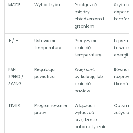
MODE
Wybór trybu
Przełączać
Szybkie
między
dopasow
chłodzeniem i
komfort
grzaniem
+ / –
Ustawienie
Precyzyjnie
Lepsza k
temperatury
zmienić
i oszczę
temperaturę
energii
FAN
Regulacja
Zwiększyć
Równomi
SPEED /
powietrza
cyrkulację lub
rozprowa
SWING
zmienić
i komfor
nawiew
TIMER
Programowanie
Włączać i
Optymali
pracy
wyłączać
zużycia e
urządzenie
automatycznie