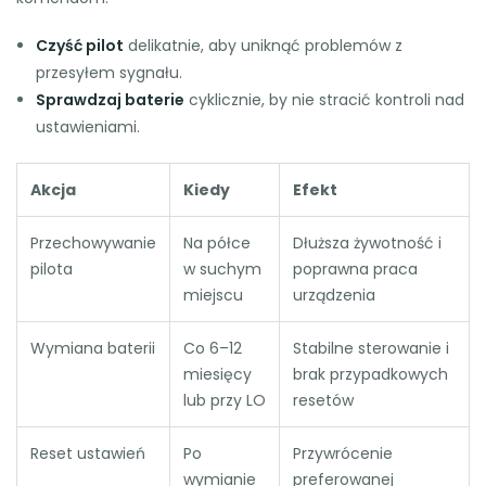
Czyść pilot
delikatnie, aby uniknąć problemów z
przesyłem sygnału.
Sprawdzaj baterie
cyklicznie, by nie stracić kontroli nad
ustawieniami.
Akcja
Kiedy
Efekt
Przechowywanie
Na półce
Dłuższa żywotność i
pilota
w suchym
poprawna praca
miejscu
urządzenia
Wymiana baterii
Co 6–12
Stabilne sterowanie i
miesięcy
brak przypadkowych
lub przy LO
resetów
Reset ustawień
Po
Przywrócenie
wymianie
preferowanej