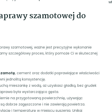
w
zaprawy szamotowej do
prawy szamotowej, ważne jest precyzyjne wykonanie
iamy szczegółowy proces, który pomoże Ci w skutecznej
szamotę
, cement oraz dodatki poprawiające właściwości
ni jednolitą konsystencję.
chą mieszankę z wodą, aż uzyskasz gładką, bez grudek
aprawa była wystarczająco gęsta.
ernie na przygotowaną powierzchnię, używając
 są dobrze zagęszczone i nie zawierają powietrza.
lację i temperaturę w miejscu suszenia. Unikaj