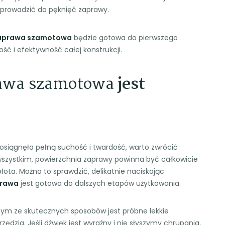
prowadzić do pęknięć zaprawy.
aprawa szamotowa
będzie gotowa do pierwszego
ć i efektywność całej konstrukcji.
awa szamotowa
jest
osiągnęła pełną suchość i twardość, warto zwrócić
szystkim, powierzchnia zaprawy powinna być całkowicie
łota. Można to sprawdzić, delikatnie naciskając
rawa
jest gotowa do dalszych etapów użytkowania.
nym ze skutecznych sposobów jest próbne lekkie
dzia. Jeśli dźwięk jest wyraźny i nie słyszymy chrupania,