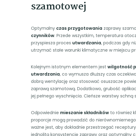
szamotowej
Optymalny
czas przygotowania
zaprawy szamot
czynników
. Przede wszystkim, temperatura otoc
przyspiesza proces
utwardzania
, podczas gdy n
utrzymać stałe warunki klimatyczne w miejscu p
Kolejnym istotnym elementem jest
wilgotność 
utwardzania
, co wymusza dłuższy czas oczekiw
dobrą wentylację oraz stosować osuszacze powi
zaprawą szamotową. Dodatkowo, grubość aplikac
jej pełnego wyschnięcia. Cieńsze warstwy schną 
Odpowiednie
mieszanie składników
to również 
proporcje mogą prowadzić do nierównomiernego s
ważne jest, aby dokładnie przestrzegać receptury
jednolitą konsystencję zaprawy oraz optymalny 