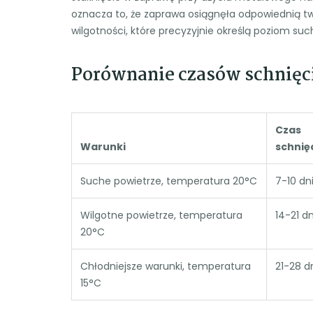
oznacza to, że zaprawa osiągnęła odpowiednią tw
wilgotności, które precyzyjnie określą poziom s
Porównanie czasów schnięc
Czas
Warunki
schnię
Suche powietrze, temperatura 20°C
7-10 dn
Wilgotne powietrze, temperatura
14-21 dn
20°C
Chłodniejsze warunki, temperatura
21-28 d
15°C