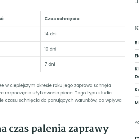
ść
Czas schnięcia
K
14 dni
B
10 dni
E
7 dni
K
D
że w cieplejszym okresie roku jego zaprawa schnęła
K
ze rozpoczęcie użytkowania pieca. Tego typu studia
anie czasu schnięcia do panujących warunków, co wpływa
M
P
a czas palenia zaprawy
17