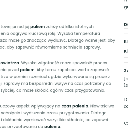
g
D
owej przed jej
paliem
zależy od kilku istotnych
zenia odgrywa kluczową rolę. Wysoka temperatura
iższa może go znacząco wydłużyć. Dlatego ważne jest, aby
K
rac, aby zapewnić równomierne schnięcie zaprawy.
K
powietrza
. Wysoka wilgotność może spowolnić proces
ania przed
paliem
. Aby temu zapobiec, warto zapewnić
Z
etrza w pomieszczeniach, gdzie wykonywane są prace z
J
ji zaprawy ma bezpośredni wpływ na czas potrzebny do
l
szybciej, co może skrócić ogólny czas przygotowania.
D
kluczowy aspekt wpływający na
czas palenia
. Niewłaściwe
r
chnięcia i wydłużenia czasu przygotowania. Dlatego
 i dokładnie wymieszać wszystkie składniki, co zapewni
C
czas przygotowania do
palenia
.