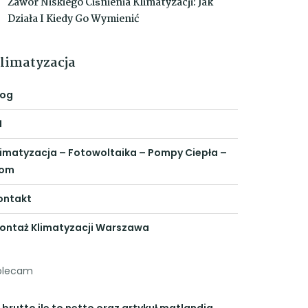
Zawór Niskiego Ciśnienia Klimatyzacji: Jak
Działa I Kiedy Go Wymienić
limatyzacja
log
N
limatyzacja – Fotowoltaika – Pompy Ciepła –
om
ontakt
ontaż Klimatyzacji Warszawa
olecam
 brutto ile to netto
oraz artykuł
matlandia
,