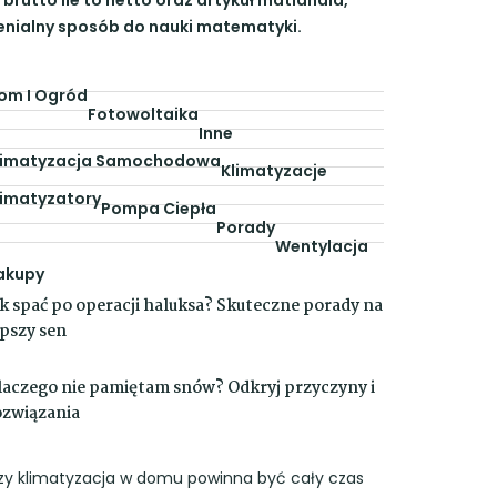
enialny sposób do nauki matematyki.
om I Ogród
Fotowoltaika
Inne
limatyzacja Samochodowa
Klimatyzacje
limatyzatory
Pompa Ciepła
Porady
Wentylacja
akupy
ak spać po operacji haluksa? Skuteczne porady na
epszy sen
laczego nie pamiętam snów? Odkryj przyczyny i
ozwiązania
zy klimatyzacja w domu powinna być cały czas