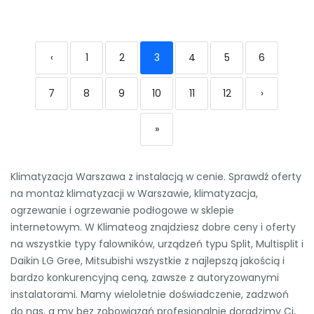
‹
1
2
3
4
5
6
7
8
9
10
11
12
›
»
Klimatyzacja Warszawa z instalacją w cenie. Sprawdź oferty
na montaż klimatyzacji w Warszawie, klimatyzacja,
ogrzewanie i ogrzewanie podłogowe w sklepie
internetowym. W Klimateog znajdziesz dobre ceny i oferty
na wszystkie typy falowników, urządzeń typu Split, Multisplit i
Daikin LG Gree, Mitsubishi wszystkie z najlepszą jakością i
bardzo konkurencyjną ceną, zawsze z autoryzowanymi
instalatorami. Mamy wieloletnie doświadczenie, zadzwoń
do nas, a my bez zobowiązań profesjonalnie doradzimy Ci,