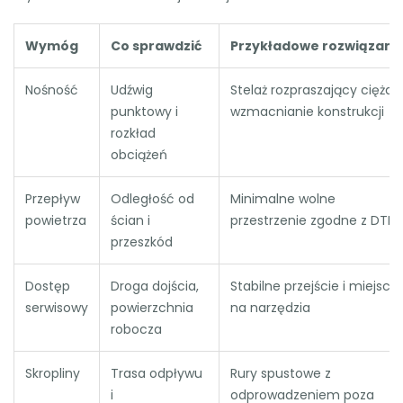
Wymóg
Co sprawdzić
Przykładowe rozwiązani
Nośność
Udźwig
Stelaż rozpraszający ciężar,
punktowy i
wzmacnianie konstrukcji
rozkład
obciążeń
Przepływ
Odległość od
Minimalne wolne
powietrza
ścian i
przestrzenie zgodne z DTR
przeszkód
Dostęp
Droga dojścia,
Stabilne przejście i miejsce
serwisowy
powierzchnia
na narzędzia
robocza
Skropliny
Trasa odpływu
Rury spustowe z
i
odprowadzeniem poza