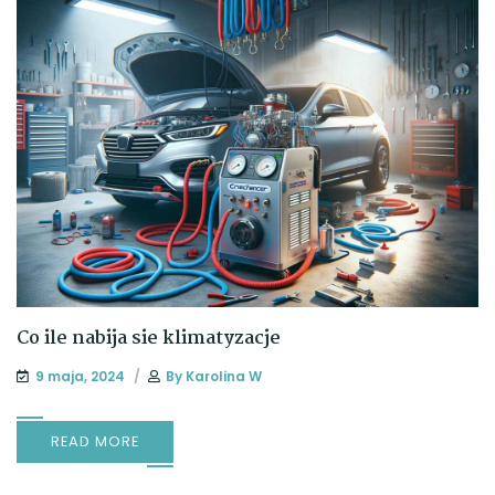
Co ile nabija sie klimatyzacje
9 maja, 2024
By
Karolina W
READ MORE