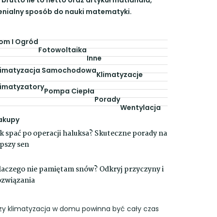
enialny sposób do nauki matematyki.
om I Ogród
Fotowoltaika
Inne
limatyzacja Samochodowa
Klimatyzacje
limatyzatory
Pompa Ciepła
Porady
Wentylacja
akupy
ak spać po operacji haluksa? Skuteczne porady na
epszy sen
laczego nie pamiętam snów? Odkryj przyczyny i
ozwiązania
zy klimatyzacja w domu powinna być cały czas