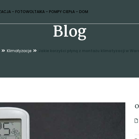
ZACJA – FOTOWOLTAIKA – POMPY CIEPŁA – DOM
Blog
Klimatyzacje
Jakie korzyści płyną z montażu klimatyzacji w Wa
O