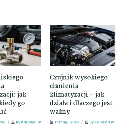
iskiego
Czujnik wysokiego
ia
ciśnienia
acji: jak
klimatyzacji – jak
 kiedy go
działa i dlaczego jest
ić
ważny
026
By
Karolina W
17 maja, 2026
By
Karolina W