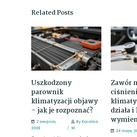
Related Posts
Uszkodzony
Zawór n
parownik
ciśnien
klimatyzacji objawy
klimatyz
– jak je rozpoznać?
działa i
wymien
2 sierpnia,
By
Karolina
2026
W
24 maja, 2