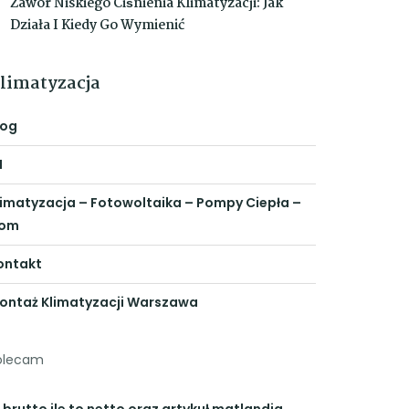
Zawór Niskiego Ciśnienia Klimatyzacji: Jak
Działa I Kiedy Go Wymienić
limatyzacja
log
N
limatyzacja – Fotowoltaika – Pompy Ciepła –
om
ontakt
ontaż Klimatyzacji Warszawa
olecam
 brutto ile to netto
oraz artykuł
matlandia
,