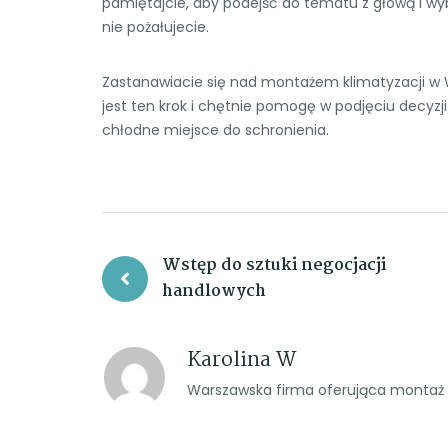
pamiętajcie, aby podejść do tematu z głową i wyb
nie pożałujecie.
Zastanawiacie się nad montażem klimatyzacji w
jest ten krok i chętnie pomogę w podjęciu decyzj
chłodne miejsce do schronienia.
Nawigacja
Wstęp do sztuki negocjacji
wpisu
handlowych
Karolina W
Warszawska firma oferująca montaż o