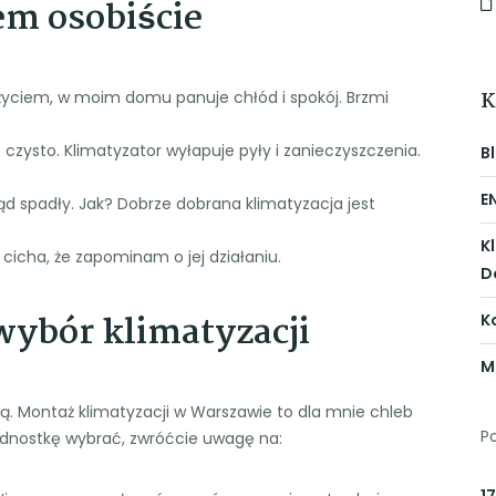
em osobiście
K
życiem, w moim domu panuje chłód i spokój. Brzmi
 czysto. Klimatyzator wyłapuje pyły i zanieczyszczenia.
B
E
ąd spadły. Jak? Dobrze dobrana klimatyzacja jest
K
 cicha, że zapominam o jej działaniu.
D
wybór klimatyzacji
K
M
tą. Montaż klimatyzacji w Warszawie to dla mnie chleb
P
 jednostkę wybrać, zwróćcie uwagę na:
17