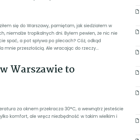
dziłem się do Warszawy, pamiętam, jak siedziałem w
, niemalże tropikalnych dni. Byłem pewien, że nic nie
ecie spać, a pot spływa po plecach? Cóż, odkąd
 dla mnie przeszłością. Ale wracając do rzeczy…
 w Warszawie to
emperatura za oknem przekracza 30°C, a wewnątrz jesteście
tylko komfort, ale wręcz niezbędność w takim wielkim i