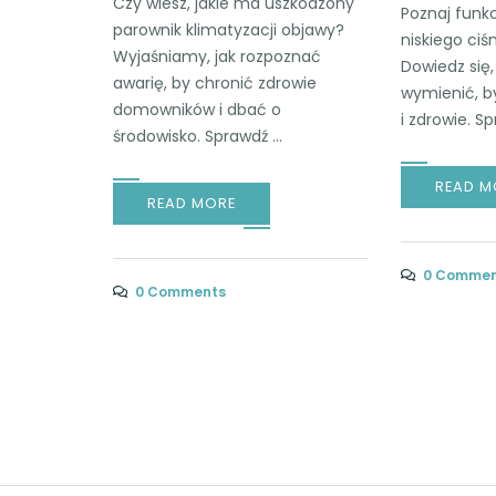
Czy wiesz, jakie ma uszkodzony
Poznaj funkc
parownik klimatyzacji objawy?
niskiego ciśn
Wyjaśniamy, jak rozpoznać
Dowiedz się,
awarię, by chronić zdrowie
wymienić, b
domowników i dbać o
i zdrowie. Sp
środowisko. Sprawdź ...
READ M
READ MORE
0 Commen
0 Comments