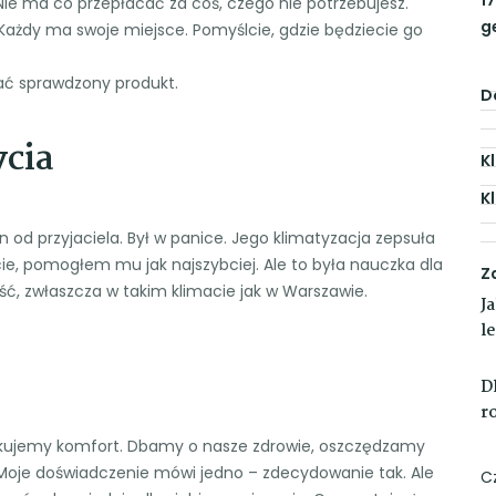
ie ma co przepłacać za coś, czego nie potrzebujesz.
g
? Każdy ma swoje miejsce. Pomyślcie, gdzie będziecie go
rać sprawdzony produkt.
D
cia
K
K
 od przyjaciela. Był w panice. Jego klimatyzacja zepsuła
, pomogłem mu jak najszybciej. Ale to była nauczka dla
Z
ość, zwłaszcza w takim klimacie jak w Warszawie.
J
l
D
r
yskujemy komfort. Dbamy o nasze zdrowie, oszczędzamy
 Moje doświadczenie mówi jedno – zdecydowanie tak. Ale
C