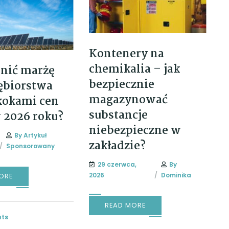
Kontenery na
chemikalia – jak
onić marżę
bezpiecznie
ębiorstwa
magazynować
kokami cen
substancje
 2026 roku?
niebezpieczne w
By
Artykuł
zakładzie?
Sponsorowany
29 czerwca,
By
2026
Dominika
ORE
READ MORE
ts