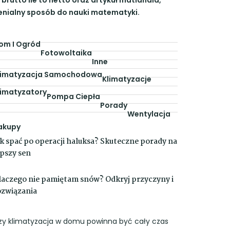
enialny sposób do nauki matematyki.
om I Ogród
Fotowoltaika
Inne
limatyzacja Samochodowa
Klimatyzacje
limatyzatory
Pompa Ciepła
Porady
Wentylacja
akupy
ak spać po operacji haluksa? Skuteczne porady na
epszy sen
laczego nie pamiętam snów? Odkryj przyczyny i
ozwiązania
zy klimatyzacja w domu powinna być cały czas