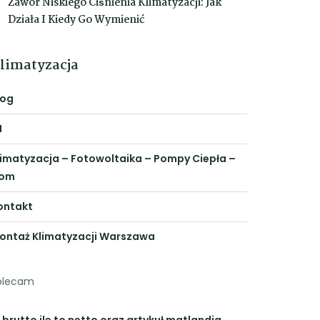
Zawór Niskiego Ciśnienia Klimatyzacji: Jak
Działa I Kiedy Go Wymienić
limatyzacja
log
N
limatyzacja – Fotowoltaika – Pompy Ciepła –
om
ontakt
ontaż Klimatyzacji Warszawa
olecam
 brutto ile to netto
oraz artykuł
matlandia
,