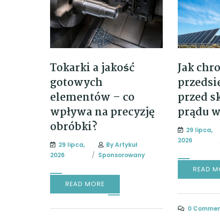
Tokarki a jakość
Jak chr
gotowych
przedsi
elementów – co
przed s
wpływa na precyzję
prądu w
obróbki?
29 lipca,
2026
29 lipca,
By
Artykuł
2026
Sponsorowany
READ M
READ MORE
0 Commen