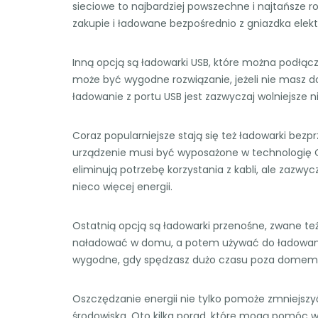
sieciowe to najbardziej powszechne i najtańsze r
zakupie i ładowane bezpośrednio z gniazdka elek
Inną opcją są ładowarki USB, które można podłąc
może być wygodne rozwiązanie, jeżeli nie masz d
ładowanie z portu USB jest zazwyczaj wolniejsze n
Coraz popularniejsze stają się też ładowarki be
urządzenie musi być wyposażone w technologię 
eliminują potrzebę korzystania z kabli, ale zazwy
nieco więcej energii.
Ostatnią opcją są ładowarki przenośne, zwane te
naładować w domu, a potem używać do ładowania 
wygodne, gdy spędzasz dużo czasu poza domem, a
Oszczędzanie energii nie tylko pomoże zmniejszyć 
środowiska. Oto kilka porad, które mogą pomóc w