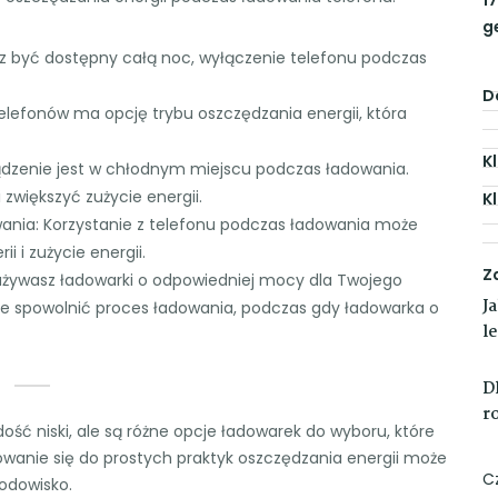
g
esz być dostępny całą noc, wyłączenie telefonu podczas
D
telefonów ma opcję trybu oszczędzania energii, która
K
rządzenie jest w chłodnym miejscu podczas ładowania.
 zwiększyć zużycie energii.
K
wania: Korzystanie z telefonu podczas ładowania może
 i zużycie energii.
Z
e używasz ładowarki o odpowiedniej mocy dla Twojego
J
że spowolnić proces ładowania, podczas gdy ładowarka o
l
D
r
ść niski, ale są różne opcje ładowarek do wyboru, które
wanie się do prostych praktyk oszczędzania energii może
C
odowisko.