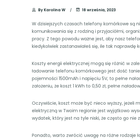
By
Karolina W
18 września, 2023
W dzisiejszych czasach telefony komórkowe są n
komunikowania się z rodziną i przyjaciółmi, orga
pracy. Z tego powodu ważne jest, aby nasz telefo
kiedykolwiek zastanawiałeś się, ile tak naprawdę
Koszty energii elektrycznej mogą się różnić w zal
ładowanie telefonu komórkowego jest dość tanie. 
pojemności 1500mAh i napięciu 5V, to pełne naład
założeniu, że koszt 1 kWh to 0,50 zł, pełne nałado
Oczywiście, koszt może być nieco wyższy, jeżeli ma
elektryczną w Twoim regionie jest wyjątkowo wys
wydatek, który jest na tyle niski, że często go ni
Ponadto, warto zwrócić uwagę na różne rodzaje 