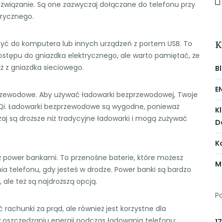
ozwiązanie. Są one zazwyczaj dołączane do telefonu przy
trycznego.
K
zyć do komputera lub innych urządzeń z portem USB. To
ostępu do gniazdka elektrycznego, ale warto pamiętać, że
iż z gniazdka sieciowego.
B
E
zprzewodowe. Aby używać ładowarki bezprzewodowej, Twoje
Qi. Ładowarki bezprzewodowe są wygodne, ponieważ
K
czaj są droższe niż tradycyjne ładowarki i mogą zużywać
D
K
ż power bankami. To przenośne baterie, które możesz
M
telefonu, gdy jesteś w drodze. Power banki są bardzo
le też są najdroższą opcją.
P
rachunki za prąd, ale również jest korzystne dla
 oszczędzaniu energii podczas ładowania telefonu:
17