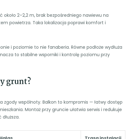
 około 2–2,2 m, brak bezpośredniego nawiewu na
tem powietrza. Taka lokalizacja poprawi komfort i
onie i poziomie to nie fanaberia. Równe podłoże wydłuża
znacza to stabilne wsporniki i kontrolę poziomu przy
zy grunt?
aga zgody wspólnoty. Balkon to kompromis — łatwy dostęp
mieszkania. Montaż przy gruncie ułatwia serwis i redukuje
ć dłuższa.
Hałas
Trasa instalacji