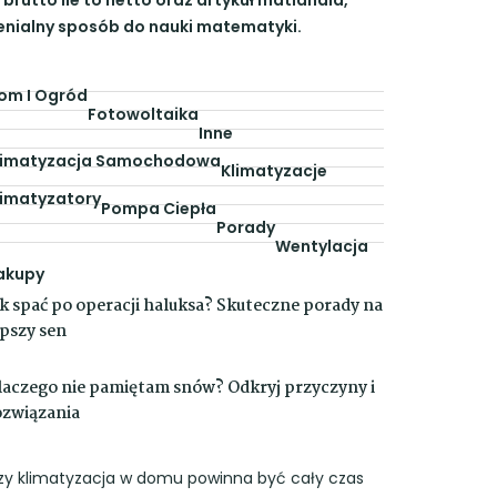
enialny sposób do nauki matematyki.
om I Ogród
Fotowoltaika
Inne
limatyzacja Samochodowa
Klimatyzacje
limatyzatory
Pompa Ciepła
Porady
Wentylacja
akupy
ak spać po operacji haluksa? Skuteczne porady na
epszy sen
laczego nie pamiętam snów? Odkryj przyczyny i
ozwiązania
zy klimatyzacja w domu powinna być cały czas