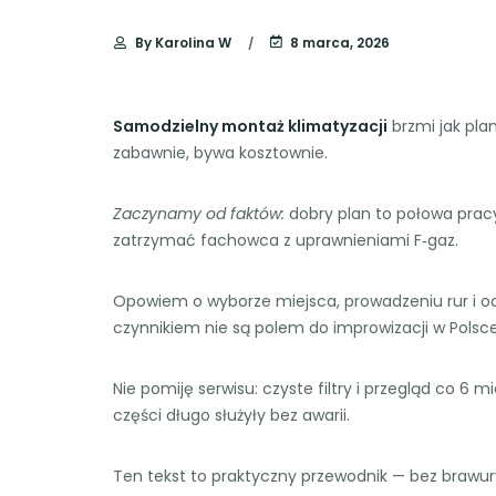
By
Karolina W
8 marca, 2026
Samodzielny montaż klimatyzacji
brzmi jak pla
zabawnie, bywa kosztownie.
Zaczynamy od faktów:
dobry plan to połowa pracy
zatrzymać fachowca z uprawnieniami F‑gaz.
Opowiem o wyborze miejsca, prowadzeniu rur i od
czynnikiem nie są polem do improwizacji w Polsce
Nie pomiję serwisu: czyste filtry i przegląd co 6 m
części długo służyły bez awarii.
Ten tekst to praktyczny przewodnik — bez brawury