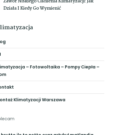
Zawór Niskiego Ciśnienia Klimatyzacji: Jak
Działa I Kiedy Go Wymienić
limatyzacja
log
N
limatyzacja – Fotowoltaika – Pompy Ciepła –
om
ontakt
ontaż Klimatyzacji Warszawa
olecam
 brutto ile to netto
oraz artykuł
matlandia
,