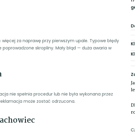
g
D
ić więcej za naprawę przy pierwszym upale. Typowe błędy
K
źle poprowadzone skropliny. Mały błąd — duża awaria w
K
a
Z
J
l
cja nie spełnia procedur lub nie była wykonana przez
 reklamacja może zostać odrzucona.
D
r
 fachowiec
C