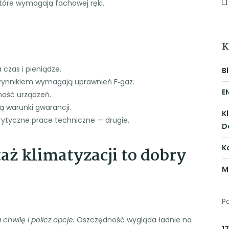
które wymagają fachowej ręki.
K
czas i pieniądze.
B
zynnikiem wymagają uprawnień F‑gaz.
E
tność urządzeń.
ą warunki gwarancji.
K
, krytyczne prace techniczne — drugie.
D
K
ż klimatyzacji to dobry
M
P
chwilę i policz opcje.
Oszczędność wygląda ładnie na
17