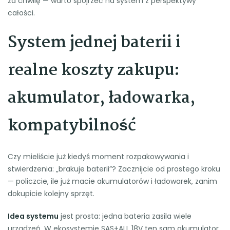
za chwilę — warto spojrzeć na system z perspektywy
całości.
System jednej baterii i
realne koszty zakupu:
akumulator, ładowarka,
kompatybilność
Czy mieliście już kiedyś moment rozpakowywania i
stwierdzenia: „brakuje baterii”? Zacznijcie od prostego kroku
— policzcie, ile już macie akumulatorów i ładowarek, zanim
dokupicie kolejny sprzęt.
Idea systemu
jest prosta: jedna bateria zasila wiele
urządzeń. W ekosystemie SAS+ALL 18V ten sam akumulator