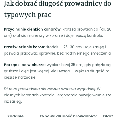
Jak dobrać długość prowadnicy do
typowych prac
Przycinanie cienkich konarów:
krótsza prowadnica (ok. 20
cm) ułatwia manewry w koronie i daje lepszą kontrolę.
Prześwietlanie koron:
środek — 25–30 cm. Daje zasięg i
pozwala pracować sprawnie, bez nadmiernego zmęczenia.
Porządki po wichurze:
wybierz bliżej 35 cm, gdy gałęzie są
grubsze i cięć jest więcej. Ale uwaga — większa długość to
cięższe narzędzie.
Dłuższa prowadnica nie zawsze oznacza wygodniej.
W
ciasnych koronach kontrola i ergonomia bywają ważniejsze
niż zasięg.
Zadanie
Typowa długość prowadnicy
Dlacz