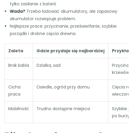
tylko zasilanie z baterii.
Wada?
Trzeba ładować akumulatory, ale zapasowy
akumulator rozwiązuje problem.
Najlepsze prace: przycinanie, prześwietlanie, szybkie
porządki i drobne cięcia drewna.
Zaleta
Gdzie przydaje się najbardziej
Przykład
Brak kabla
Działka, sad
Przycinan
krzewów i 
Cicha
Osiedle, ogród przy domu
Cięcia ran
praca
wieczore
Mobilność
Trudno dostępne miejsca
Szybkie po
po burzy