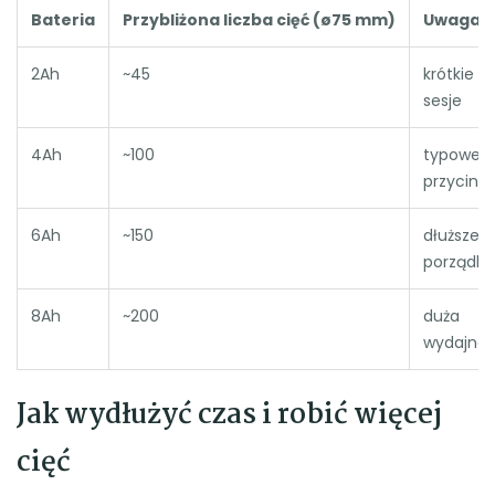
Bateria
Przybliżona liczba cięć (ø75 mm)
Uwaga
2Ah
~45
krótkie
sesje
4Ah
~100
typowe
przycina
6Ah
~150
dłuższe
porządki
8Ah
~200
duża
wydajno
Jak wydłużyć czas i robić więcej
cięć