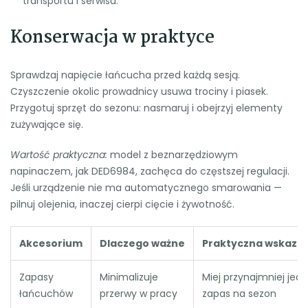
transportu i serwisu.
Konserwacja w praktyce
Sprawdzaj napięcie łańcucha przed każdą sesją.
Czyszczenie okolic prowadnicy usuwa trociny i piasek.
Przygotuj sprzęt do sezonu: nasmaruj i obejrzyj elementy
zużywające się.
Wartość praktyczna:
model z beznarzędziowym
napinaczem, jak DED6984, zachęca do częstszej regulacji.
Jeśli urządzenie nie ma automatycznego smarowania —
pilnuj olejenia, inaczej cierpi cięcie i żywotność.
Akcesorium
Dlaczego ważne
Praktyczna wskazó
Zapasy
Minimalizuje
Miej przynajmniej jed
łańcuchów
przerwy w pracy
zapas na sezon