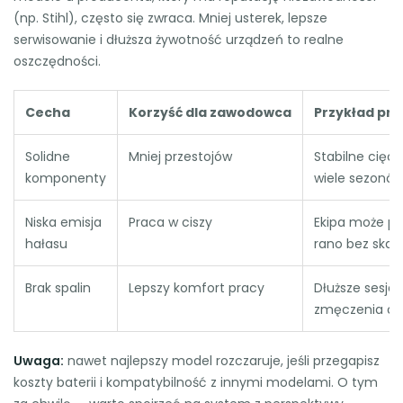
(np. Stihl), często się zwraca. Mniej usterek, lepsze
serwisowanie i dłuższa żywotność urządzeń to realne
oszczędności.
Cecha
Korzyść dla zawodowca
Przykład pr
Solidne
Mniej przestojów
Stabilne cięci
komponenty
wiele sezonó
Niska emisja
Praca w ciszy
Ekipa może p
hałasu
rano bez skar
Brak spalin
Lepszy komfort pracy
Dłuższe sesje 
zmęczenia od
Uwaga:
nawet najlepszy model rozczaruje, jeśli przegapisz
koszty baterii i kompatybilność z innymi modelami. O tym