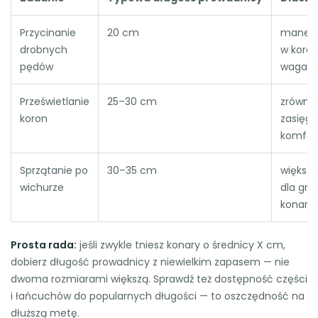
Przycinanie
20 cm
manew
drobnych
w koron
pędów
waga
Prześwietlanie
25–30 cm
zrówno
koron
zasięg i
komfor
Sprzątanie po
30–35 cm
większy
wichurze
dla gru
konaró
Prosta rada:
jeśli zwykle tniesz konary o średnicy X cm,
dobierz długość prowadnicy z niewielkim zapasem — nie
dwoma rozmiarami większą. Sprawdź też dostępność części
i łańcuchów do popularnych długości — to oszczędność na
dłuższą metę.