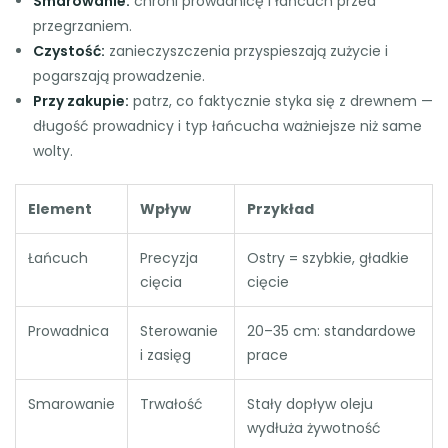
Smarowanie:
chroni prowadnicę i łańcuch przed
przegrzaniem.
Czystość:
zanieczyszczenia przyspieszają zużycie i
pogarszają prowadzenie.
Przy zakupie:
patrz, co faktycznie styka się z drewnem —
długość prowadnicy i typ łańcucha ważniejsze niż same
wolty.
Element
Wpływ
Przykład
Łańcuch
Precyzja
Ostry = szybkie, gładkie
cięcia
cięcie
Prowadnica
Sterowanie
20–35 cm: standardowe
i zasięg
prace
Smarowanie
Trwałość
Stały dopływ oleju
wydłuża żywotność