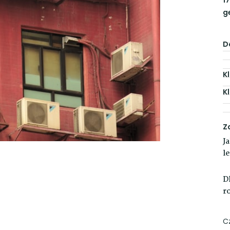
g
D
K
K
Z
J
l
D
r
C