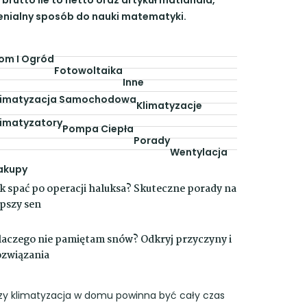
enialny sposób do nauki matematyki.
om I Ogród
Fotowoltaika
Inne
limatyzacja Samochodowa
Klimatyzacje
limatyzatory
Pompa Ciepła
Porady
Wentylacja
akupy
ak spać po operacji haluksa? Skuteczne porady na
epszy sen
laczego nie pamiętam snów? Odkryj przyczyny i
ozwiązania
zy klimatyzacja w domu powinna być cały czas