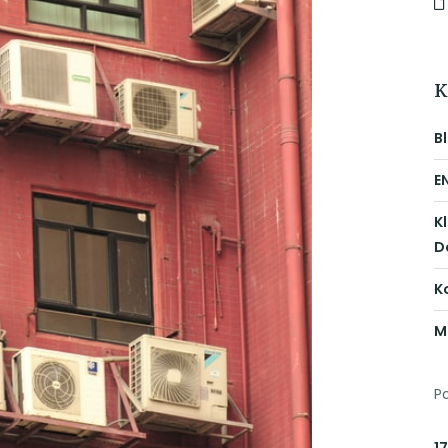
K
B
E
K
D
K
M
P
17