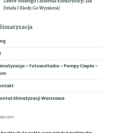
Zawór Niskiego Ciśnienia Klimatyzacji: Jak
Działa I Kiedy Go Wymienić
limatyzacja
log
N
limatyzacja – Fotowoltaika – Pompy Ciepła –
om
ontakt
ontaż Klimatyzacji Warszawa
olecam
 brutto ile to netto
oraz artykuł
matlandia
,