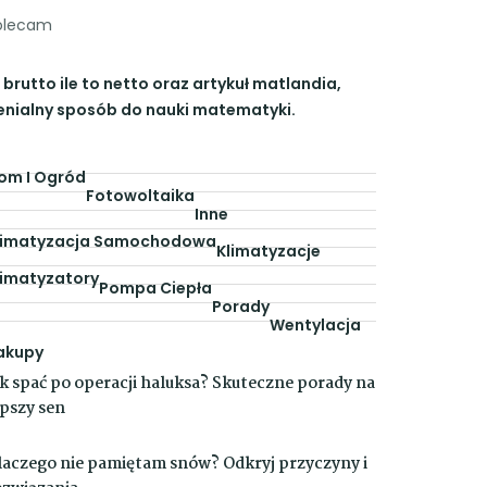
olecam
 brutto ile to netto
oraz artykuł
matlandia
,
enialny sposób do nauki matematyki.
om I Ogród
Fotowoltaika
Inne
limatyzacja Samochodowa
Klimatyzacje
limatyzatory
Pompa Ciepła
Porady
Wentylacja
akupy
ak spać po operacji haluksa? Skuteczne porady na
epszy sen
laczego nie pamiętam snów? Odkryj przyczyny i