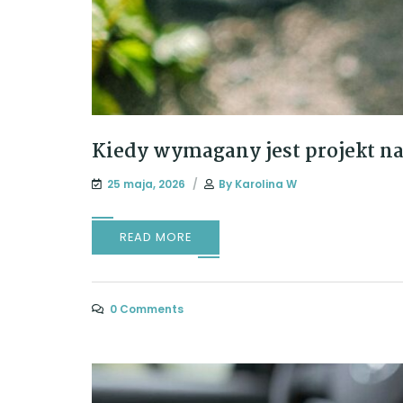
Kiedy wymagany jest projekt n
25 maja, 2026
By
Karolina W
READ MORE
0 Comments