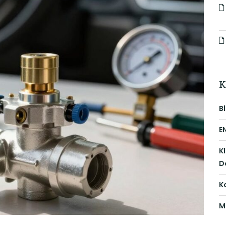
K
B
E
K
D
K
M