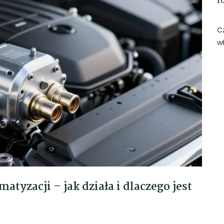
r
C
w
atyzacji – jak działa i dlaczego jest