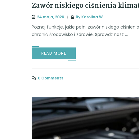
Zawór niskiego ciśnienia klimat
24 maja, 2026
By
Karolina W
Poznaj funkcje, jakie pełni zawór niskiego ciśnieni
chronić środowisko i zdrowie. Sprawdź nasz ...
READ MORE
0 Comments