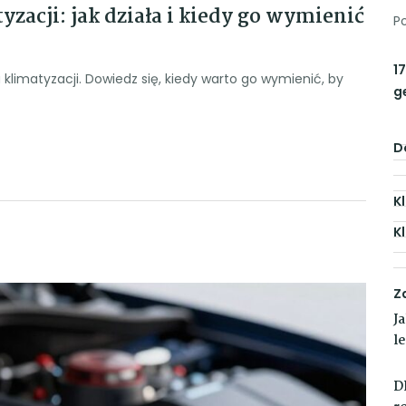
yzacji: jak działa i kiedy go wymienić
P
17
a klimatyzacji. Dowiedz się, kiedy warto go wymienić, by
g
D
K
K
Z
J
l
D