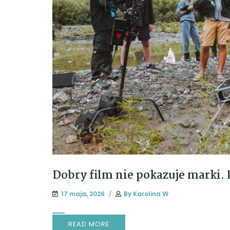
Dobry film nie pokazuje marki. 
17 maja, 2026
By
Karolina W
READ MORE